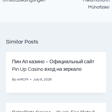
Umsatzbedingungen
Məlumatların
Mühafizəsi
Similar Posts
Пин Ап казино – Официальный сайт
Pin Up Casino вход на зеркало
By
vnROM
July 6, 2026