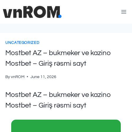
Skip
to
content
UNCATEGORIZED
Mostbet AZ – bukmeker ve kazino
Mostbet – Giriş rəsmi sayt
By
vnROM
June 11, 2026
Mostbet AZ – bukmeker ve kazino
Mostbet – Giriş rəsmi sayt