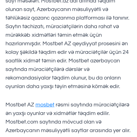
sayt məsələn. Mostbet.az adı altında təqdim
olunan sayt, Azerbaycanın məsuliyyətli və
təhlükəsiz qazanc qazanma platforması ilə tanınır.
Saytın təchizatı, müraciətçilərin daha rahat və
mürəkkəb xidmətləri təmin etmək üçün
hazırlanmışdır. Mostbet AZ qeydiyyat prosesini ən
kolay şəkildə təqdim edir və müraciətçilər üçün 24
saatlik xidmət təmin edir. Mostbet azerbaycan
saytında müraciətçilərə dərslər və
rekomandasiyalar təqdim olunur, bu da onların
oyunları daha yaxşı təyin etməsinə kömək edir.
Mostbet AZ
mosbet
rəsmi saytında müraciətçilərə
ən yaxşı oyunlar və xidmətlər təqdim edilir.
Mostbet.com saytında mövcud olan və
Azerbaycanın məsuliyyətli saytlar arasında yer alır.