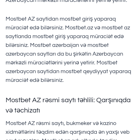
Azerbaycan mərkəzli müraciətlərini yerinə yetirir.
Mostbet AZ saytidan mostbet giriş yaparaq
müraciət edə bilərsiniz. Mostbet.az və mostbet az
saytlarıda mostbet giriş yaparaq müraciət edə
bilərsiniz. Mostbet azerbaijan və mostbet
azerbaycan saytları da bu şirkətin Azerbaycan
mərkəzli müraciətlərini yerinə yetirir. Mostbet
azerbaycan saytidan mostbet qeydiyyat yaparaq
müraciət edə bilərsiniz.
Mostbet AZ rəsmi saytı təhlili: Qarşınıqda
və təchizatı
Mostbet AZ rəsmi saytı, bukmeker və kazino
xidmətlərini təqdim edən qarşınıqda ən yaxşı veb