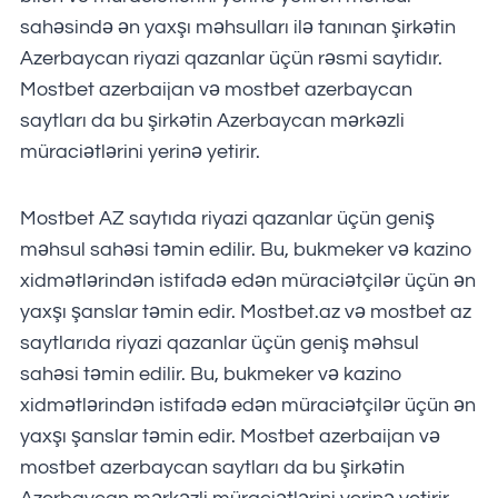
sahəsində ən yaxşı məhsulları ilə tanınan şirkətin
Azerbaycan riyazi qazanlar üçün rəsmi saytidır.
Mostbet azerbaijan və mostbet azerbaycan
saytları da bu şirkətin Azerbaycan mərkəzli
müraciətlərini yerinə yetirir.
Mostbet AZ saytıda riyazi qazanlar üçün geniş
məhsul sahəsi təmin edilir. Bu, bukmeker və kazino
xidmətlərindən istifadə edən müraciətçilər üçün ən
yaxşı şanslar təmin edir. Mostbet.az və mostbet az
saytlarıda riyazi qazanlar üçün geniş məhsul
sahəsi təmin edilir. Bu, bukmeker və kazino
xidmətlərindən istifadə edən müraciətçilər üçün ən
yaxşı şanslar təmin edir. Mostbet azerbaijan və
mostbet azerbaycan saytları da bu şirkətin