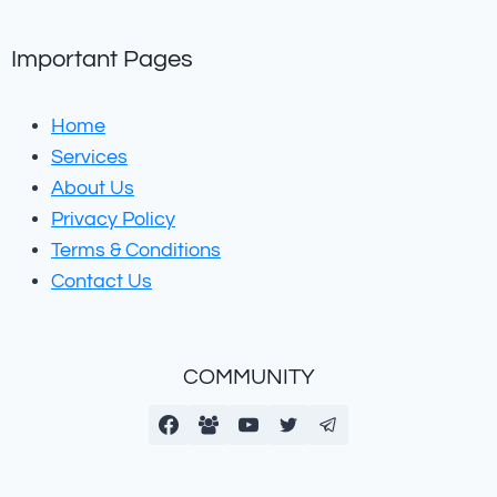
Important Pages
Home
Services
About Us
Privacy Policy
Terms & Conditions
Contact Us
COMMUNITY